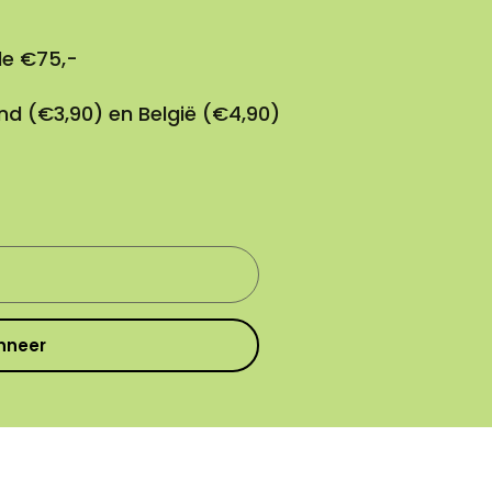
de €75,-
nd (€3,90) en België (€4,90)
nneer