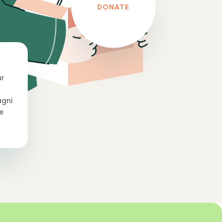
DONATE
ur
gni
e