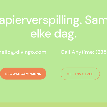
pierverspilling. Sa
elke dag.
hello@divingo.com
Call Anytime: (23
BROWSE CAMPAIGNS
GET INVOLVED