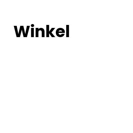
Winkel
Nano Notes
Van de hoogste kwaliteit, in Nederland
geproduceerd.
Kies jouw gewenste formaat en gratis pen,
begin met verduurzamen van notities.
BEKIJK HIER