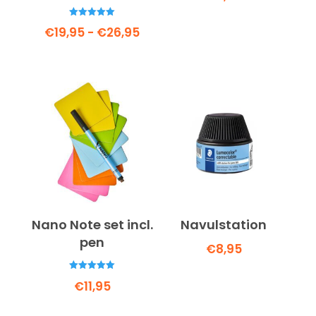
Gewaardeerd
Prijsklasse:
€
19,95
-
€
26,95
5.00
uit 5
€19,95
tot
€26,95
Nano Note set incl.
Navulstation
pen
€
8,95
Gewaardeerd
€
11,95
5.00
uit 5