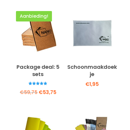
Aanbieding!
Package deal: 5
Schoonmaakdoek
sets
je
€
1,95
Gewaardeerd
Oorspronkelijke
Huidige
€
59,75
€
53,75
5.00
uit 5
prijs
prijs
was:
is:
€59,75.
€53,75.