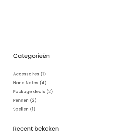
Categorieën
1
Accessoires
1
product
4
Nano Notes
4
producten
2
Package deals
2
producten
2
Pennen
2
producten
1
Spellen
1
product
Recent bekeken